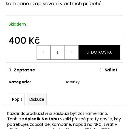
č
kampaně i zapisování vlastních příběhů.
u
j
e
Skladem
m
e
400 Kč
Měrná
TRIČKO
DO KOŠÍKU
cena:
NA
TAHU
CLUB
Zeptat se
Sdílet
650
Kč
Kategorie
:
Doplňky
Popis
Diskuze
Každé dobrodružství si zaslouží být zaznamenáno.
Tenhle
zápisník Na tahu
vznikl přesně pro ty chvíle, kdy
potřebuješ zapsat děj kampaně, nápad na NPC, zvrat v