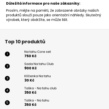
Důležitá informace pro naše zákazníky:
Prosím, mějte na paměti, že zobrazené obrázky našich
produktů slouží pouze jako orientační náhledy. Skutečný
výrobek, který obdržíte, se může lišit.
Z
á
Top 10 produktů
p
a
Na tahu Core set
t
750 Kč
í
Sada Na tahu Club
900 Kč
Klíčenka Na tahu
30 Kč
Taška - Na tahu club
350 Kč
Taška - Na tahu
350 Kč