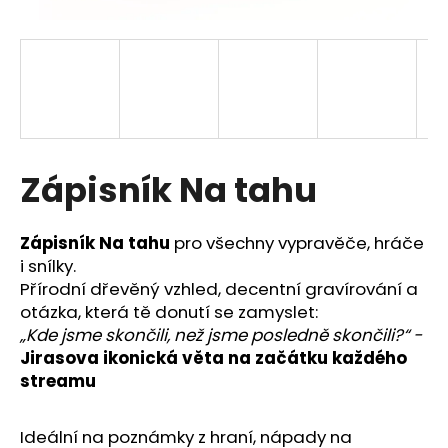
a
j
í
t
?
Zápisník Na tahu
HLEDAT
Zápisník Na tahu
pro všechny vypravěče, hráče
i snílky.
Přírodní dřevěný vzhled, decentní gravírování a
otázka, která tě donutí se zamyslet:
D
„Kde jsme skončili, než jsme posledně skončili?“ -
o
Jirasova ikonická věta na začátku každého
p
streamu
o
r
u
Ideální na poznámky z hraní, nápady na