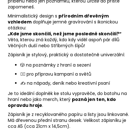
příběhu nebo jen poznámku, kterou
určitě
do příště
zapomeneš.
Minimalistický design s
přírodním dřevěným
vzhledem
doplňuje jemné gravírování s ikonickou
otázkou:
„Kde jsme skončili, než jsme posledně skončili?“
Věta, kterou zná každý, kdo kdy viděl aspoň pár dílů
Věčných duší nebo Stříbrných šípů!
Zápisník je stylový, praktický a dostatečně univerzální:
🎲 na poznámky z hraní a sezení
🧙‍♂️ pro přípravu kampaní a světů
✍️ na nápady, deník nebo kreativní psaní
Je to ideální doplněk ke stolu vypravěče, do batohu na
hraní nebo jako merch, který
pozná jen ten, kdo
opravdu hraje
.
Zápisník je z recyklovaného papíru a listy jsou linkované.
Má dřevenou přední stranu desek. Velikost zápisníku je
cca A5 (cca 21cm x 14,5cm).