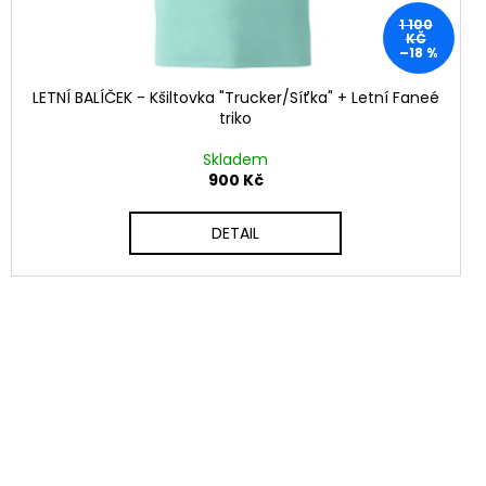
1 100
KČ
–18 %
LETNÍ BALÍČEK - Kšiltovka "Trucker/Síťka" + Letní Faneé
triko
Skladem
900 Kč
DETAIL