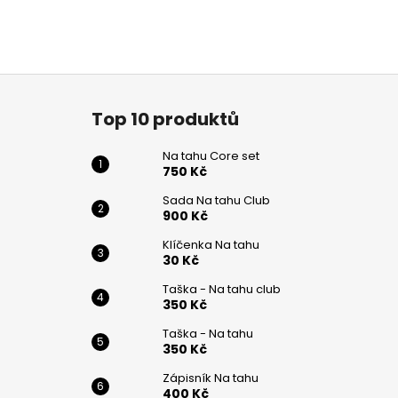
Z
á
Top 10 produktů
p
a
Na tahu Core set
t
750 Kč
í
Sada Na tahu Club
900 Kč
Klíčenka Na tahu
30 Kč
Taška - Na tahu club
350 Kč
Taška - Na tahu
350 Kč
Zápisník Na tahu
400 Kč