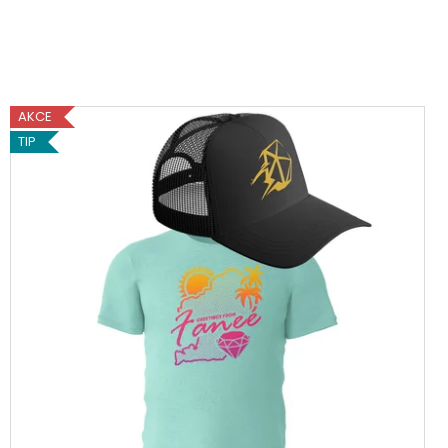
HU
AKCE
TIP