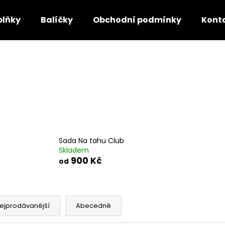
plňky
Balíčky
Obchodní podmínky
Kont
Co potřebujete najít?
HLEDAT
Doporučujeme
Sada Na tahu Club
Skladem
900 Kč
od
ejprodávanější
Abecedně