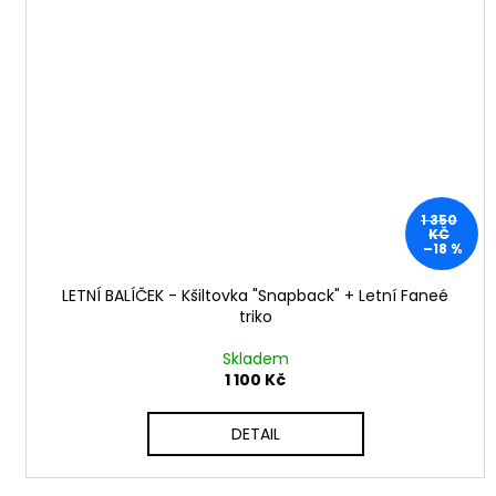
1 350
KČ
–18 %
LETNÍ BALÍČEK - Kšiltovka "Snapback" + Letní Faneé
triko
Skladem
1 100 Kč
DETAIL