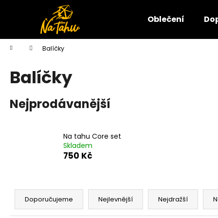
K
Přejít
na
o
Oblečení
Do
obsah
Zpět
Zpět
š
do
do
í
Domů
Balíčky
k
obchodu
obchodu
Balíčky
Nejprodávanější
Na tahu Core set
Skladem
750 Kč
Ř
a
Doporučujeme
Nejlevnější
Nejdražší
N
z