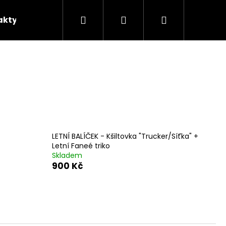
Hledat
Přihlášení
Nákupní
akty
košík
LETNÍ BALÍČEK - Kšiltovka "Trucker/Síťka" +
Letní Faneé triko
Skladem
900 Kč
Následující