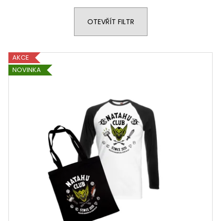
SADA NA TAHU CLUB
KLÍČENKA NA TA
900 Kč
30 Kč
OTEVŘÍT FILTR
AKCE
NOVINKA