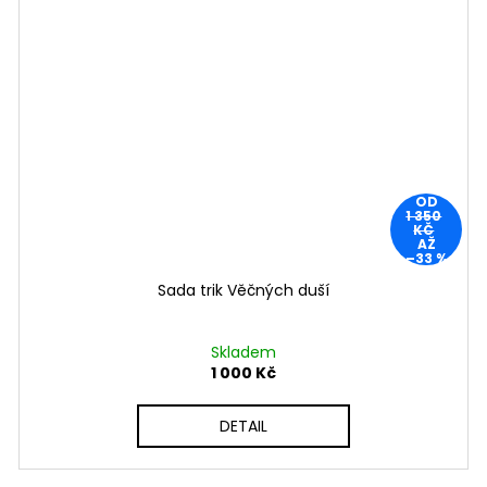
OD
1 350
KČ
AŽ
–33 %
Sada trik Věčných duší
Skladem
1 000 Kč
DETAIL