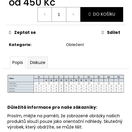
od
450 Kč
Měrná
DO KOŠÍKU
cena:
Zeptat se
Sdílet
Kategorie
:
Oblečení
Popis
Diskuze
Důležitá informace pro naše zákazníky:
Prosím, mějte na paměti, že zobrazené obrázky našich
produktů slouží pouze jako orientační náhledy. Skutečný
výrobek, který obdržíte, se může lišit.