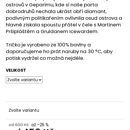
č
ostrovů v Geparimu, kde si naše parta
u
dobrodruhů nechala ukrást obří diamant,
j
podivným politikařením ovlivnila osud ostrova a
e
hlavně získala spoustu přátel v čele s Martinem
m
Pršipláštěm a Gruldanem Icewardem.
e
Tričko je vyrobeno ze 100% bavlny a
ZÁPISNÍK
doporučujeme ho prát naruby na 30 °C, aby
NA
potisk vydržel co možná nejdéle.
TAHU
400
VELIKOST
Kč
Zvolte variantu
od 600 Kč
až –25 %