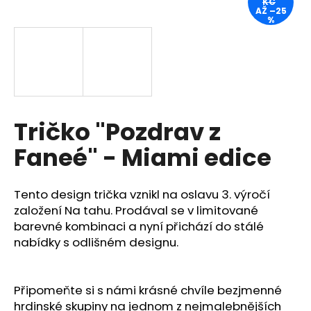
KČ
AŽ –25
a
%
j
í
t
?
Tričko "Pozdrav z
Faneé" - Miami edice
HLEDAT
Tento design trička vznikl na oslavu 3. výročí
založení Na tahu. Prodával se v limitované
D
barevné kombinaci a nyní přichází do stálé
o
nabídky s odlišném designu.
p
o
r
Připomeňte si s námi krásné chvíle bezjmenné
u
hrdinské skupiny na jednom z nejmalebnějších