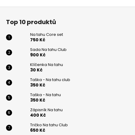
Z
á
Top 10 produktů
p
a
Na tahu Core set
t
750 Kč
í
Sada Na tahu Club
900 Kč
Klíčenka Na tahu
30 Kč
Taška - Na tahu club
350 Kč
Taška - Na tahu
350 Kč
Zápisník Na tahu
400 Kč
Tričko Na tahu Club
650 Kč