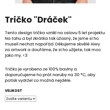
a
j
Tričko "Dráček"
í
t
?
Tento design trička vznikl na oslavu 5 let projektu
Na tahu a byl zkrátka tak úžasný, že jsme si ho
museli nechat napořád. Děkujeme skvělé Aiwy
za artwork a doufáme, že si ho užijete, tak moc
jako my. <3
HLEDAT
Tričko je vyrobeno ze 100% bavlny a
doporučujeme ho prát naruby na 30 °C, aby
D
potisk vydržel co možná nejdéle.
o
p
VELIKOST
o
r
u