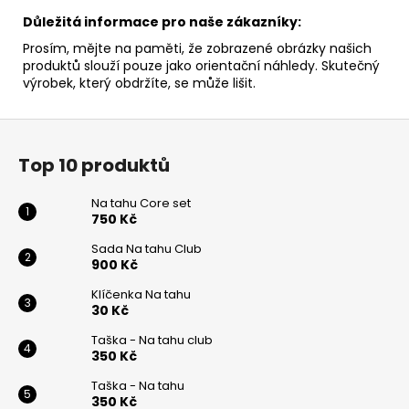
Důležitá informace pro naše zákazníky:
Prosím, mějte na paměti, že zobrazené obrázky našich
produktů slouží pouze jako orientační náhledy. Skutečný
výrobek, který obdržíte, se může lišit.
Z
á
Top 10 produktů
p
a
Na tahu Core set
t
750 Kč
í
Sada Na tahu Club
900 Kč
Klíčenka Na tahu
30 Kč
Taška - Na tahu club
350 Kč
Taška - Na tahu
350 Kč