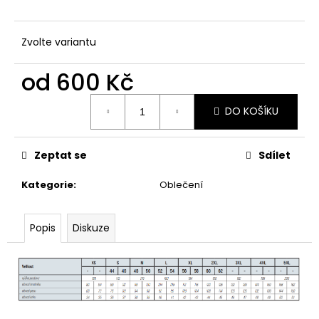
č
u
j
Zvolte variantu
e
m
od
600 Kč
e
Měrná
DO KOŠÍKU
cena:
TRIČKO
NA
TAHU
Zeptat se
Sdílet
CLUB
650
Kategorie
:
Oblečení
Kč
Popis
Diskuze